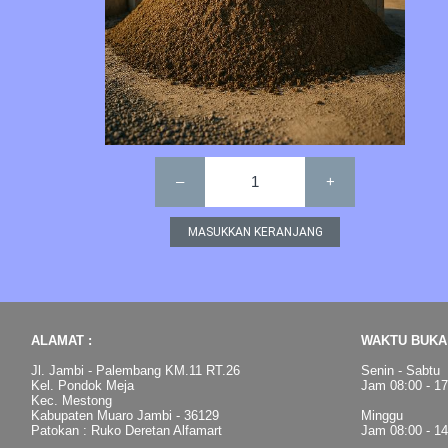
–
1
+
ALAMAT :
WAKTU BUKA 
Jl. Jambi - Palembang KM.11 RT.26
Senin - Sabtu
Kel. Pondok Meja
Jam 08:00 - 1
Kec. Mestong
Kabupaten Muaro Jambi - 36129
Minggu
Patokan : Ruko Deretan Alfamart
Jam 08:00 - 1