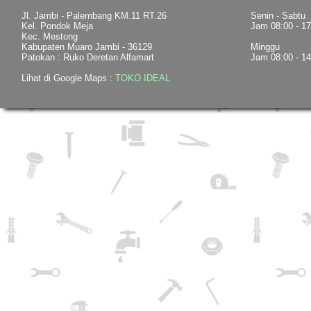
Jl. Jambi - Palembang KM.11 RT.26
Senin - Sabtu
Kel. Pondok Meja
Jam 08:00 - 1
Kec. Mestong
Kabupaten Muaro Jambi - 36129
Minggu
Patokan : Ruko Deretan Alfamart
Jam 08:00 - 1
Lihat di Google Maps :
TOKO IDEAL