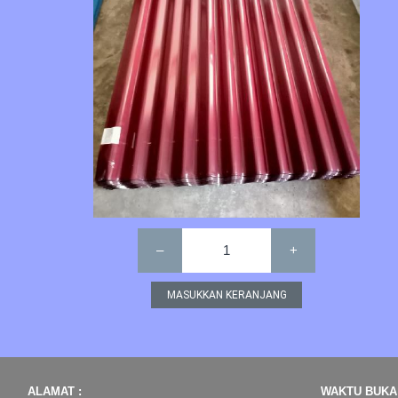
–
1
+
ALAMAT :
WAKTU BUKA 