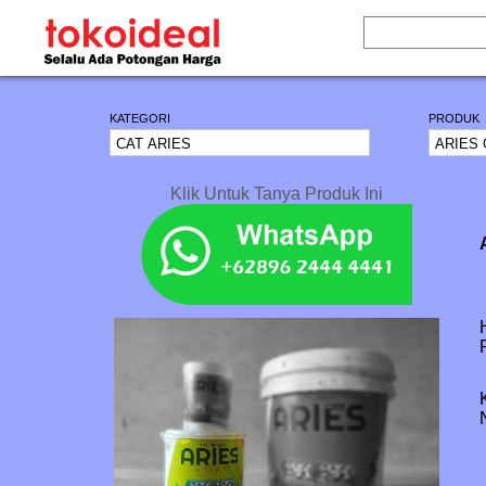
KATEGORI
PRODUK
Klik Untuk Tanya Produk Ini