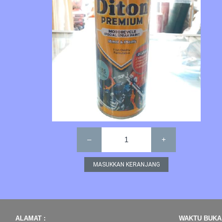
–
1
+
ALAMAT :
WAKTU BUKA 