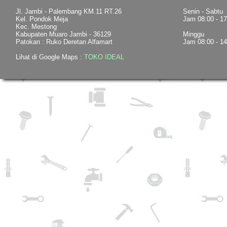
Jl. Jambi - Palembang KM.11 RT.26
Senin - Sabtu
Kel. Pondok Meja
Jam 08:00 - 1
Kec. Mestong
Kabupaten Muaro Jambi - 36129
Minggu
Patokan : Ruko Deretan Alfamart
Jam 08:00 - 1
Lihat di Google Maps :
TOKO IDEAL