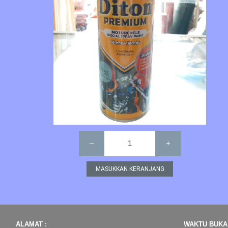
–
1
+
ALAMAT :
WAKTU BUKA 