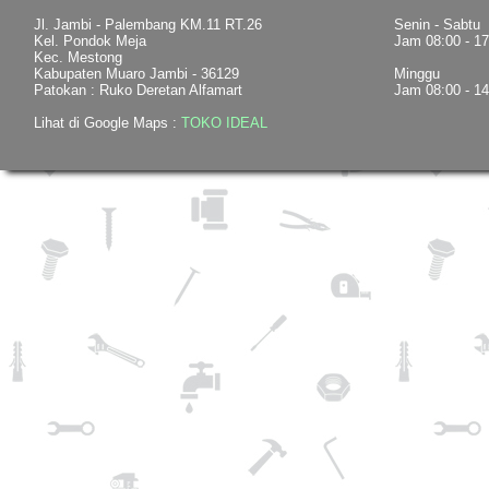
Jl. Jambi - Palembang KM.11 RT.26
Senin - Sabtu
Kel. Pondok Meja
Jam 08:00 - 1
Kec. Mestong
Kabupaten Muaro Jambi - 36129
Minggu
Patokan : Ruko Deretan Alfamart
Jam 08:00 - 1
Lihat di Google Maps :
TOKO IDEAL