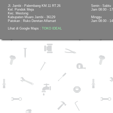
Jl. Jambi - Palembang KM.11 RT.26
Senin - Sabtu
Kel. Pondok Meja
Jam 08:00 - 1
Kec. Mestong
Kabupaten Muaro Jambi - 36129
Minggu
Patokan : Ruko Deretan Alfamart
Jam 08:00 - 1
Lihat di Google Maps :
TOKO IDEAL