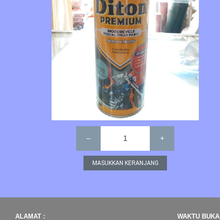
–
1
+
ALAMAT :
WAKTU BUKA 