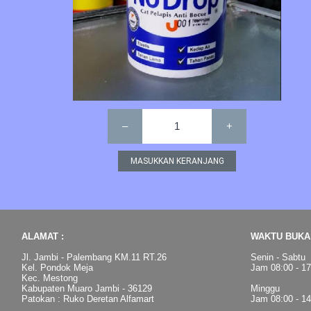
–
1
+
ALAMAT :
WAKTU BUKA 
Jl. Jambi - Palembang KM.11 RT.26
Senin - Sabtu
Kel. Pondok Meja
Jam 08:00 - 1
Kec. Mestong
Kabupaten Muaro Jambi - 36129
Minggu
Patokan : Ruko Deretan Alfamart
Jam 08:00 - 1