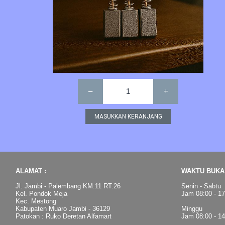
–
1
+
ALAMAT :
WAKTU BUKA 
Jl. Jambi - Palembang KM.11 RT.26
Senin - Sabtu
Kel. Pondok Meja
Jam 08:00 - 1
Kec. Mestong
Kabupaten Muaro Jambi - 36129
Minggu
Patokan : Ruko Deretan Alfamart
Jam 08:00 - 1