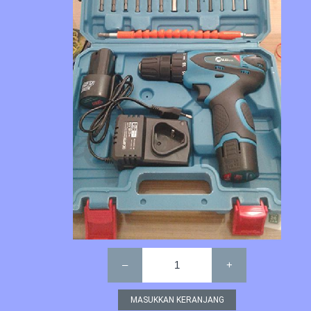
–
1
+