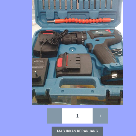
–
1
+