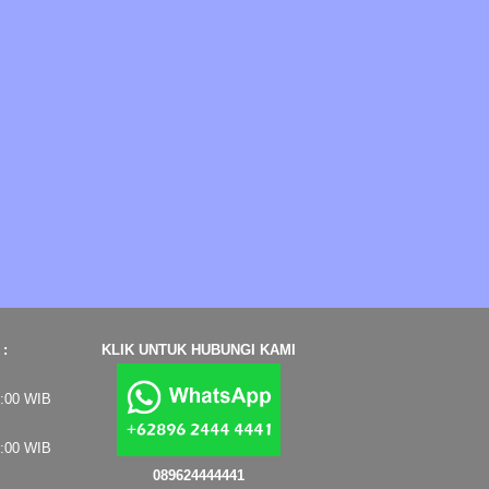
:
KLIK UNTUK HUBUNGI KAMI
7:00 WIB
4:00 WIB
089624444441