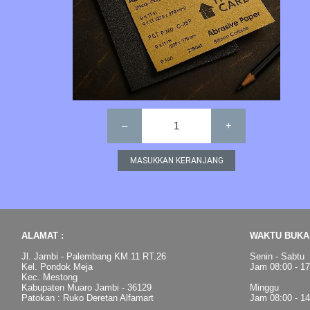
–
1
+
ALAMAT :
WAKTU BUKA 
Jl. Jambi - Palembang KM.11 RT.26
Senin - Sabtu
Kel. Pondok Meja
Jam 08:00 - 1
Kec. Mestong
Kabupaten Muaro Jambi - 36129
Minggu
Patokan : Ruko Deretan Alfamart
Jam 08:00 - 1