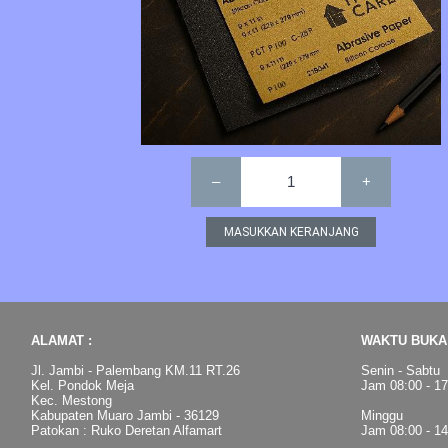
–
1
+
ALAMAT :
WAKTU BUKA 
Jl. Jambi - Palembang KM.11 RT.26
Senin - Sabtu
Kel. Pondok Meja
Jam 08:00 - 1
Kec. Mestong
Kabupaten Muaro Jambi - 36129
Minggu
Patokan : Ruko Deretan Alfamart
Jam 08:00 - 1