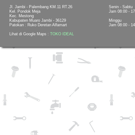
Jl. Jambi - Palembang KM.11 RT.26
Senin - Sabtu
Kel. Pondok Meja
Jam 08:00 - 1
Kec. Mestong
Kabupaten Muaro Jambi - 36129
Minggu
Patokan : Ruko Deretan Alfamart
Jam 08:00 - 1
Lihat di Google Maps :
TOKO IDEAL