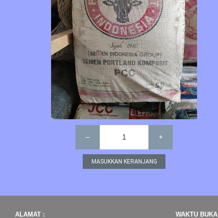
–
1
+
ALAMAT :
WAKTU BUKA 