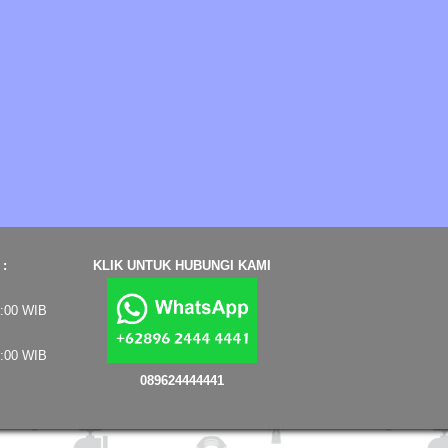
:
KLIK UNTUK HUBUNGI KAMI
7:00 WIB
4:00 WIB
089624444441