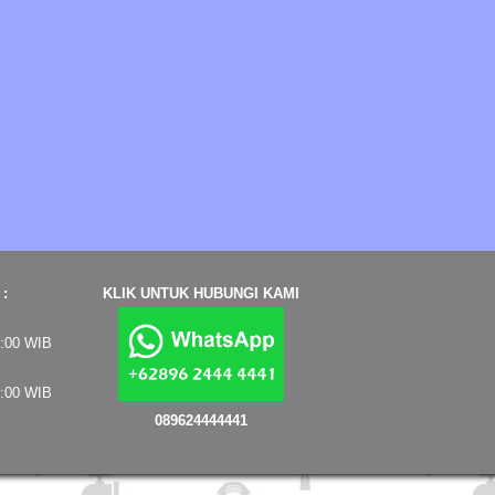
:
KLIK UNTUK HUBUNGI KAMI
7:00 WIB
4:00 WIB
089624444441