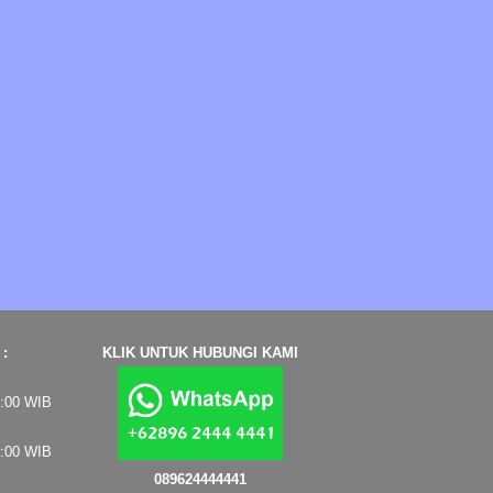
:
KLIK UNTUK HUBUNGI KAMI
7:00 WIB
4:00 WIB
089624444441