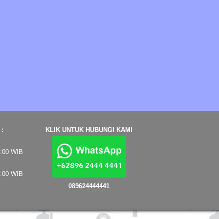
:
KLIK UNTUK HUBUNGI KAMI
7:00 WIB
4:00 WIB
089624444441