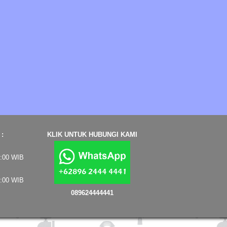
:
KLIK UNTUK HUBUNGI KAMI
7:00 WIB
4:00 WIB
089624444441