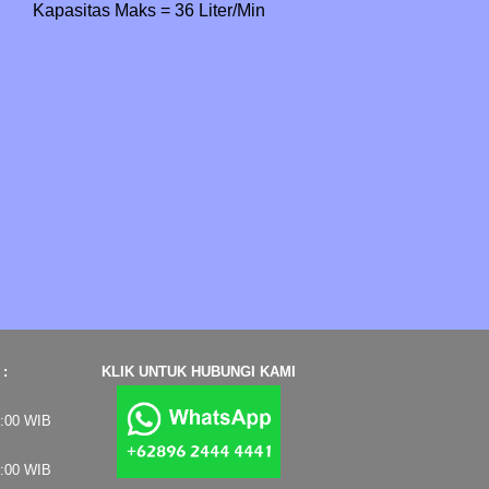
Kapasitas Maks = 36 Liter/Min
:
KLIK UNTUK HUBUNGI KAMI
7:00 WIB
4:00 WIB