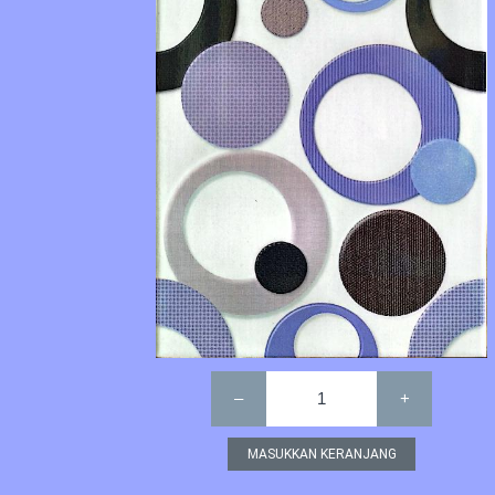
–
1
+