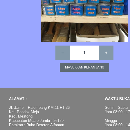
–
1
+
ALAMAT :
WAKTU BUKA 
Jl. Jambi - Palembang KM.11 RT.26
Senin - Sabtu
Kel. Pondok Meja
Jam 08:00 - 1
Kec. Mestong
Kabupaten Muaro Jambi - 36129
Minggu
Patokan : Ruko Deretan Alfamart
Jam 08:00 - 1