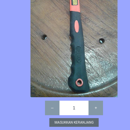
–
1
+